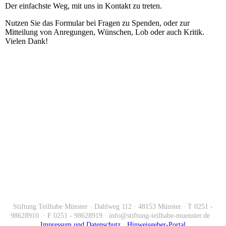
Der einfachste Weg, mit uns in Kontakt zu treten.
Nutzen Sie das Formular bei Fragen zu Spenden, oder zur
Mitteilung von Anregungen, Wünschen, Lob oder auch Kritik.
Vielen Dank!
Stiftung Teilhabe Münster ·
Dahlweg 112 ·
48153 Münster ·
T 0251 -
98628910 ·
F 0251 - 98628919 ·
info@stiftung-teilhabe-muenster.de
Impressum und Datenschutz
·
Hinweisgeber-Portal